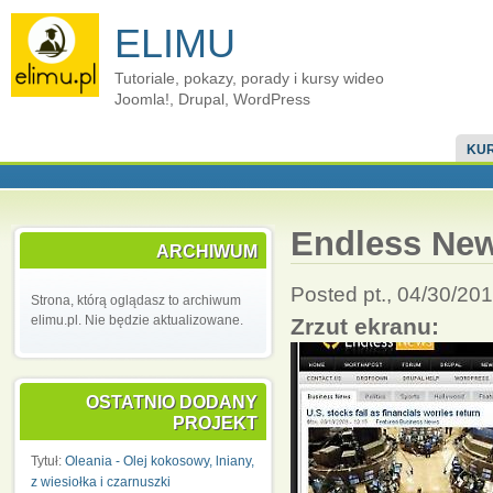
ELIMU
Tutoriale, pokazy, porady i kursy wideo
Joomla!, Drupal, WordPress
KUR
Endless Ne
ARCHIWUM
Posted pt., 04/30/20
Strona, którą oglądasz to archiwum
elimu.pl. Nie będzie aktualizowane.
Zrzut ekranu:
OSTATNIO DODANY
PROJEKT
Tytuł:
Oleania - Olej kokosowy, lniany,
z wiesiołka i czarnuszki