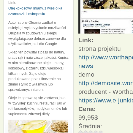
Link:
Olej kokosowy, lniany, z wiesiołka
czarnuszki i ostropestu
Autor strony Oleania zadbał o
estetykę i wykorzystanie możliwości
Drupala w zbudowaniu sklepu
wyglądającego dobrze zarówno dla
Link:
użytkowników jak i dla Google.
strona projektu
Sklep ten powstał z pasji do natury,
http://www.wortha
pracy rąk i najwyższej jakości. Kupisz
w nim nierafinowane oleje - lniany,
news
kokosowy, z czarnuszki, wiesiołka i
demo
kilka innych. Są to oleje
produkowane przez tłoczenie na
http://demosite.w
zimno i tylko z własnych lub
sprawdzonych ziaren.
producent - Worth
Oleje te sprawdzą się zarówno jako
https://www.e-jun
w "zwykłej" kuchni, restauracji jak w
Cena:
roli kosmetyków, medykamentów lub
suplementu zdrowej diety.
99,95$
Średnia: