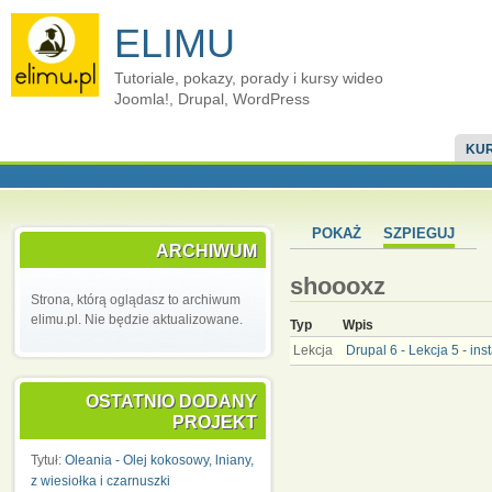
ELIMU
Tutoriale, pokazy, porady i kursy wideo
Joomla!, Drupal, WordPress
KUR
POKAŻ
SZPIEGUJ
ARCHIWUM
shoooxz
Strona, którą oglądasz to archiwum
elimu.pl. Nie będzie aktualizowane.
Typ
Wpis
Lekcja
Drupal 6 - Lekcja 5 - i
OSTATNIO DODANY
PROJEKT
Tytuł:
Oleania - Olej kokosowy, lniany,
z wiesiołka i czarnuszki